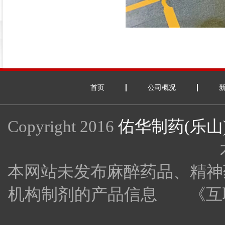
首页
公司概况
Copyright 2016
佑华制药(乐山
本网站未发布麻醉药品、精神
机构制剂的产品信息 《互联网