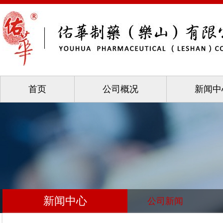
首页
公司概况
新闻中
联系我们
新闻中心
公司新闻