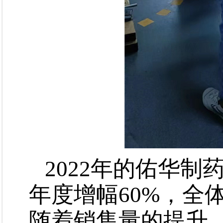
2022年的佑华
年度增幅60%，全
随着销售量的提升